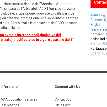
Contac
 sezione internazionale dell’American Arbitration
ericana dell’Arbitrato]. L’ICDR fornisce servizi di
lo globale, in qualunque luogo scelto dalle parti. Le
Arabic ة
liori pratiche internazionali che sono intese a fornire
Chinese
 equi. Gli arbitrati e le mediazioni dell’ICDR possono
English
elta dalle parti.
French Fra
German De
troversie internazionali (inclusive del
Italian Ital
trato) modificate ed in vigore a partire dal 1°
Korean 
Portugues
Spanish E
Information
Connect with Us
AAA Education Services
Contact Us
Publications
File a Case