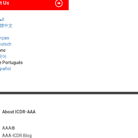
t Us
العربي
 繁體中文
nçais
utsch
iano
한국어
e Português
spañol
About ICDR-AAA
AAA®
AAA-ICDR Blog