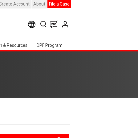
Create Account
About
File a Case
n & Resources
DPF Program