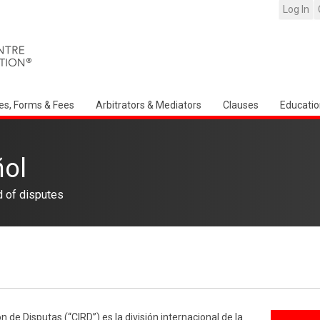
Log In
es, Forms & Fees
Arbitrators & Mediators
Clauses
Educatio
ñol
d of disputes
n de Disputas (“CIRD”) es la división internacional de la