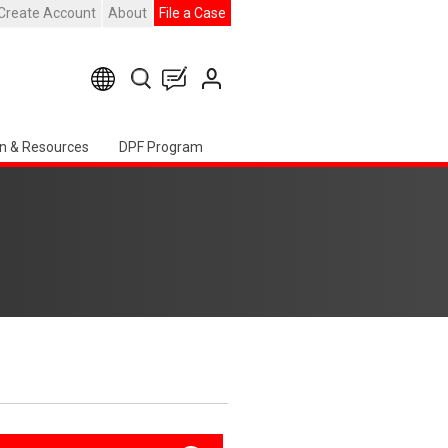
Create Account
About
File a Case
n & Resources
DPF Program