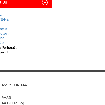
t Us
العربي
 繁體中文
nçais
utsch
iano
한국어
e Português
spañol
About ICDR-AAA
AAA®
AAA-ICDR Blog