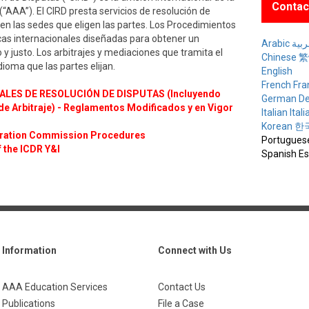
Contac
“AAA”). El CIRD presta servicios de resolución de
en las sedes que eligen las partes. Los Procedimientos
icas internacionales diseñadas para obtener un
Arabic ة
y justo. Los arbitrajes y mediaciones que tramita el
Chinese
dioma que las partes elijan.
English
French Fra
LES DE RESOLUCIÓN DE DISPUTAS (Incluyendo
German De
e Arbitraje) - Reglamentos Modificados y en Vigor
Italian Ital
Korean 
tration Commission Procedures
Portugues
f the ICDR Y&I
Spanish E
Information
Connect with Us
AAA Education Services
Contact Us
Publications
File a Case