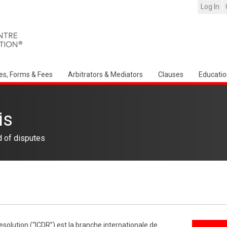
Log In
es, Forms & Fees
Arbitrators & Mediators
Clauses
Educatio
is
d of disputes
esolution (“ICDR”) est la branche internationale de