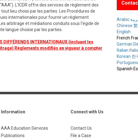
Contac
(“AAA”). L’ICDR offre des services de règlement des
tout lieu choisi par les parties. Les Procédures de
iques internationales pour fournir un règlement
Arabic ة
Les arbitrage et médiations conduits sous l’égide de
Chinese
e langue choisie par les parties.
English
French Fra
DIFFÉRENDS INTERNATIONAUX (incluant les
German De
itrage) Règlements modifiés en vigueur à compter
Italian Ital
Korean 
Portugues
Spanish E
Information
Connect with Us
AAA Education Services
Contact Us
Publications
File a Case