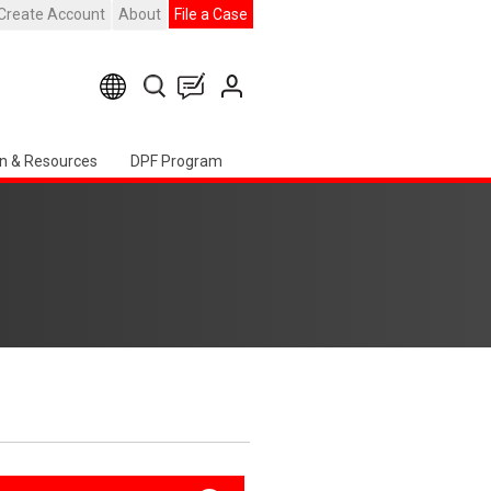
Create Account
About
File a Case
n & Resources
DPF Program