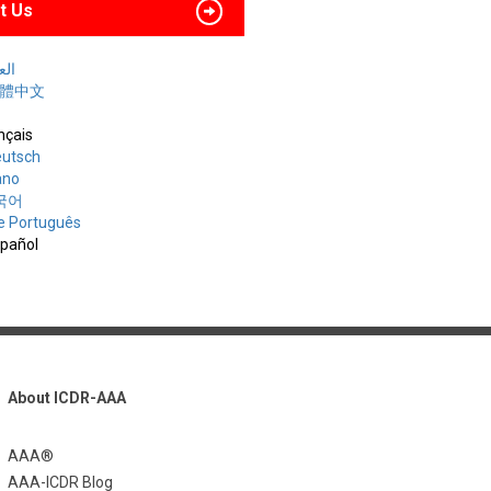
t Us
العربي
 繁體中文
nçais
utsch
iano
한국어
e Português
spañol
About ICDR-AAA
AAA®
AAA-ICDR Blog