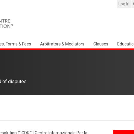
Log In
es, Forms & Fees
Arbitrators & Mediators
Clauses
Educatio
d of disputes
esolution (“ICDR”) [Centro Internazionale Per la