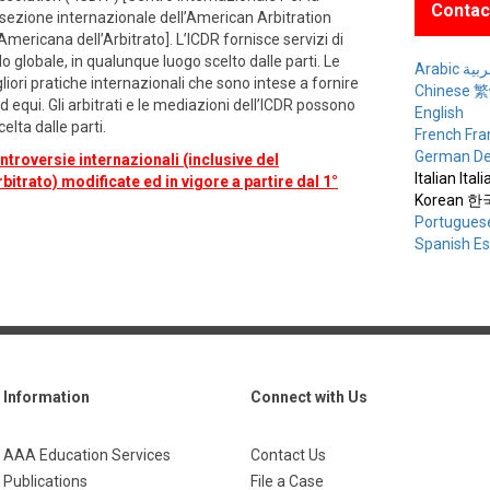
Contac
 sezione internazionale dell’American Arbitration
ericana dell’Arbitrato]. L’ICDR fornisce servizi di
lo globale, in qualunque luogo scelto dalle parti. Le
Arabic ة
liori pratiche internazionali che sono intese a fornire
Chinese
 equi. Gli arbitrati e le mediazioni dell’ICDR possono
English
elta dalle parti.
French Fra
German De
troversie internazionali (inclusive del
Italian Ital
trato) modificate ed in vigore a partire dal 1°
Korean 
Portugues
Spanish E
Information
Connect with Us
AAA Education Services
Contact Us
Publications
File a Case