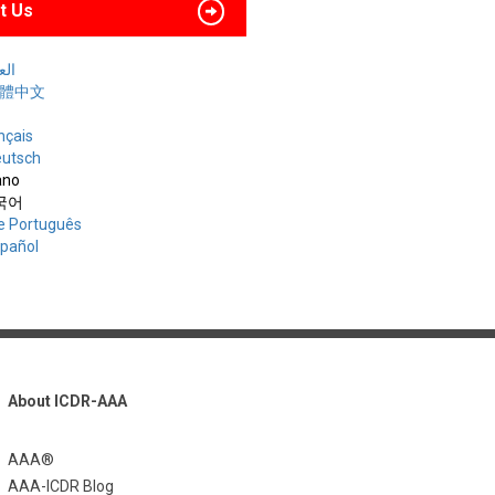
t Us
العربي
 繁體中文
nçais
utsch
iano
한국어
e Português
spañol
About ICDR-AAA
AAA®
AAA-ICDR Blog