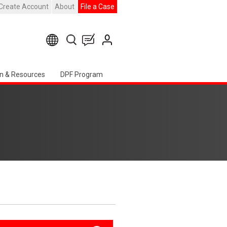
Create Account
About
File a Case
n & Resources
DPF Program